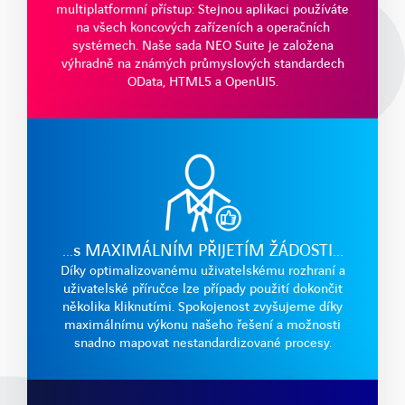
multiplatformní přístup: Stejnou aplikaci používáte
na všech koncových zařízeních a operačních
systémech. Naše sada NEO Suite je založena
výhradně na známých průmyslových standardech
LinkedIn
Xing
Facebook
Youtube
OData, HTML5 a OpenUI5.
...s MAXIMÁLNÍM PŘIJETÍM ŽÁDOSTI...
Díky optimalizovanému uživatelskému rozhraní a
uživatelské příručce lze případy použití dokončit
několika kliknutími. Spokojenost zvyšujeme díky
maximálnímu výkonu našeho řešení a možnosti
snadno mapovat nestandardizované procesy.