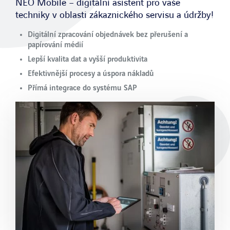
NEO Mobile – digitální asistent pro vaše
techniky v oblasti zákaznického servisu a údržby!
APLIKACE
Digitální zpracování objednávek bez přerušení a
Software pro správu služeb v terénu
papírování médií
Lepší kvalita dat a vyšší produktivita
Software pro údržbu
Efektivnější procesy a úspora nákladů
Služby
Přímá integrace do systému SAP
Poradenství
Integrace
Přizpůsobitelnost
Metodika
Provoz a podpora
Odvetvi
Strojírenství a strojní inženýrství