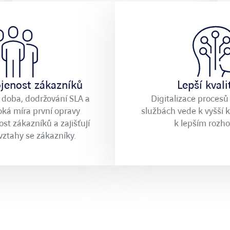
jenost zákazníků
Lepší kvali
í doba, dodržování SLA a
Digitalizace procesů
oká míra první opravy
službách vede k vyšší kv
st zákazníků a zajišťují
k lepším rozh
ztahy se zákazníky.