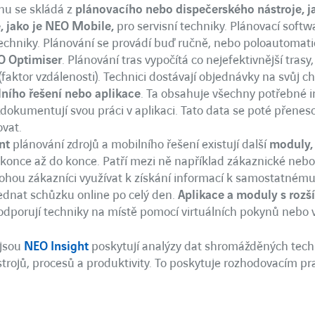
énu se skládá z
plánovacího nebo dispečerského nástroje, j
, jako je NEO Mobile,
pro servisní techniky. Plánovací softwa
techniky. Plánování se provádí buď ručně, nebo poloautomati
O Optimiser
. Plánování tras vypočítá co nejefektivnější tras
(faktor vzdálenosti). Technici dostávají objednávky na svůj ch
ního řešení nebo aplikace
. Ta obsahuje všechny potřebné 
okumentují svou práci v aplikaci. Tato data se poté přenes
ovat.
nt
plánování zdrojů a mobilního řešení existují další
moduly,
konce až do konce. Patří mezi ně například zákaznické nebo
ohou zákazníci využívat k získání informací k samostatném
jednat schůzku online po celý den.
Aplikace a moduly s rozší
podporují techniky na místě pomocí virtuálních pokynů nebo
 jsou
NEO Insight
poskytují analýzy dat shromážděných tech
trojů, procesů a produktivity. To poskytuje rozhodovacím 