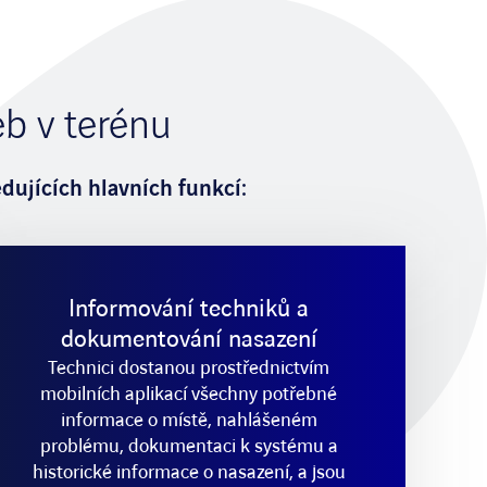
eb v terénu
dujících hlavních funkcí:
Informování techniků a
dokumentování nasazení
Technici dostanou prostřednictvím
mobilních aplikací všechny potřebné
informace o místě, nahlášeném
problému, dokumentaci k systému a
historické informace o nasazení, a jsou