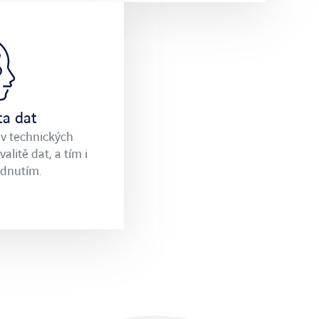
ta dat
 v technických
alitě dat, a tím i
odnutím.