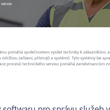
 servis
á čísla a přehledy
rénu pomáhá společnostem vysílat techniky k zákazníkům, a
 a údržbou zařízení, přístrojů a systémů. Tyto systémy lze sp
lizace procesů technického servisu pomáhá zaměstnancům z
 softwaru pro správu služeb v