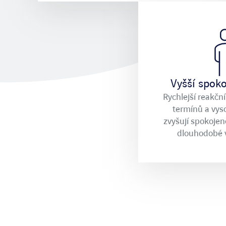
Vyšší spoko
Rychlejší reakčn
termínů a vys
zvyšují spokojeno
dlouhodobé v