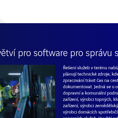
ětví pro software pro správu 
Řešení služeb v terénu nabí
plánují technické zdroje, kd
zpracování trávit čas na ces
dokumentovat. Jedná se o odv
dopravní a komunální podni
zařízení, výrobci topných, k
zařízení, výrobci zemědělský
výrobci domácích spotřebičů