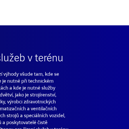
služeb v terénu
zí výhody všude tam, kde se
e je nutné při technickém
tách a kde je nutné služby
ětví, jako je strojírenství,
ky, výrobci zdravotnických
limatizačních a ventilačních
ch strojů a speciálních vozidel,
 a poskytovatelé čistě