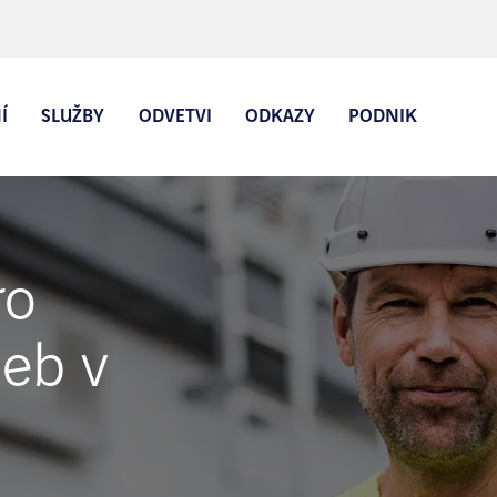
Í
SLUŽBY
ODVETVI
ODKAZY
PODNIK
í řešení
Software pro správu služeb v
ro
terénu
ivní plánování
Software pro údržbu
žeb v
tivní údržba
 služeb
lizátor
ená realita