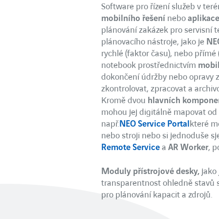
Software pro řízení služeb v ter
mobilního řešení
nebo
aplikace
plánování zakázek pro servisní 
plánovacího nástroje, jako je
NE
rychlé (faktor času), nebo přímé 
notebook prostřednictvím
mobil
dokončení údržby nebo opravy zd
zkontrolovat, zpracovat a archiv
Kromě dvou
hlavních kompone
mohou jej digitálně mapovat od 
např.
NEO Service Portal
které m
nebo stroji nebo si jednoduše s
Remote Service
a
AR Worker
, 
Moduly přístrojové desky,
jako
transparentnost ohledně stavů s
pro plánování kapacit a zdrojů.