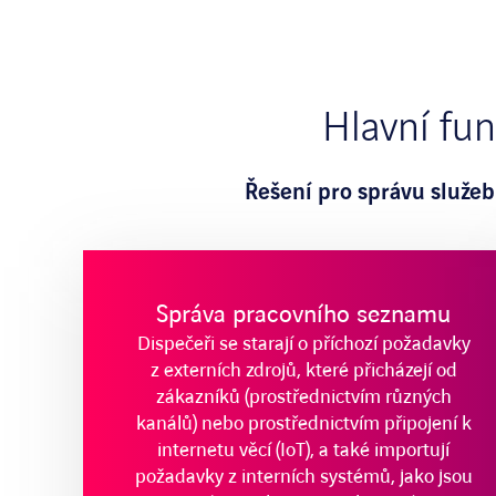
Hlavní fun
Řešení pro správu služeb
Správa pracovního seznamu
Dispečeři se starají o příchozí požadavky
z externích zdrojů, které přicházejí od
zákazníků (prostřednictvím různých
kanálů) nebo prostřednictvím připojení k
internetu věcí (IoT), a také importují
požadavky z interních systémů, jako jsou