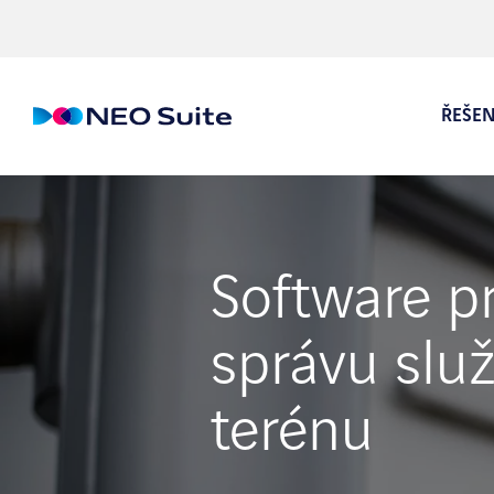
ŘEŠEN
Mobiln
Software p
Operat
správu slu
Predik
Portál
terénu
Optima
Rozšíř